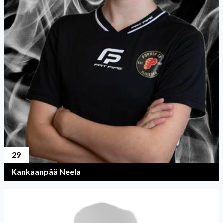
29
Kankaanpää Neela