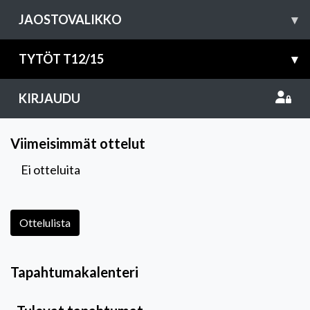
JAOSTOVALIKKO
▾
TYTÖT T12/15
▾
KIRJAUDU
Viimeisimmät ottelut
Ei otteluita
Ottelulista
Tapahtumakalenteri