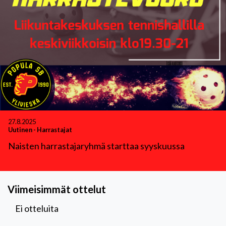
27.8.2025
Uutinen
-
Harrastajat
Naisten harrastajaryhmä starttaa syyskuussa
Viimeisimmät ottelut
Ei otteluita