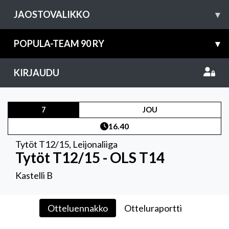
JAOSTOVALIKKO
▾
POPULA-TEAM 90 RY
▾
KIRJAUDU
7
JOU
16.40
Tytöt T12/15
,
Leijonaliiga
Tytöt T12/15 - OLS T14
Kastelli B
Otteluennakko
Otteluraportti