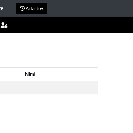
I
▾
Arkisto
▾
Nimi