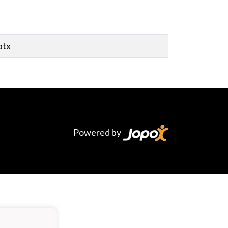
ptx
f
Powered by