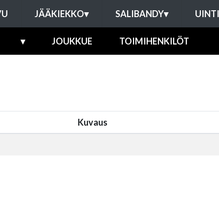
VU
JÄÄKIEKKO
▾
SALIBANDY
▾
UINT
▾
JOUKKUE
TOIMIHENKILÖT
Kuvaus