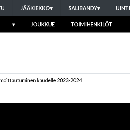
VU
JÄÄKIEKKO
▾
SALIBANDY
▾
UINT
▾
JOUKKUE
TOIMIHENKILÖT
lmoittautuminen kaudelle 2023-2024