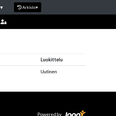
I
▾
Arkisto
▾
Luokittelu
Uutinen
Powered by