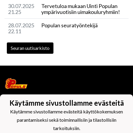
30.07.2025
Tervetuloa mukaan Uinti Populan
21.25
ympärivuotisiin uimakouluryhmiin!
28.07.2025
Populan seuratyöntekijä
22.11
Seuran uutisarkisto
Käytämme sivustollamme evästeitä
Tietosuojaseloste
Käytämme sivustollamme evästeitä käyttökokemuksen
parantamiseksi sekä toiminnallisiin ja tilastollisiin
tarkoituksiin.