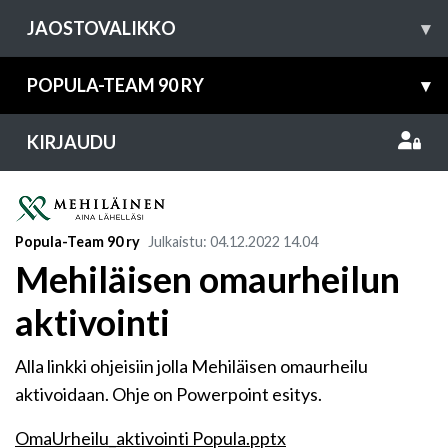
JAOSTOVALIKKO
▾
POPULA-TEAM 90 RY
▾
KIRJAUDU
Popula-Team 90 ry
Julkaistu
:
04.12.2022
14.04
Mehiläisen omaurheilun
aktivointi
Alla linkki ohjeisiin jolla Mehiläisen omaurheilu
aktivoidaan. Ohje on Powerpoint esitys.
OmaUrheilu_aktivointi Popula.pptx