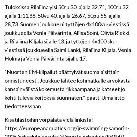
Tuloksissa Riialiina ylsi 50ru 30. ajalla 32,71, 100ru 32.
ajalla 1:11,88, 50vu 40. ajalla 26,67, 50pu 55. ajalla
28,73. Suomen joukkue ui tyttöjen 4x100vu-viestissä
joukkueella Venla Päivärinta, Aliisa Soini, Olivia Riekki
ja Riialiina Kiljala sijalle 13. ja tyttöjen 4x100 sku-
viestissä joukkueella Saimi Lanki, Riialiina Kiljala, Venla
Holma ja Venla Päivärinta sijalle 17.
“Nuorten EM-kilpailut päättyivät suomalaisittain
onnistuneesti. Joukkue lähtee kotimatkalle arvokasta
kansainvälistä kokemusta rikkaampana ja katseet jo
kohti tulevia koitoksia suunnaten.”, päätti Uimaliitto
tiedotteessaan.
Kisatilastoihin voi palata vielä linkistä:
https://europeanaquatics.org/jr-swimming-samorin-
2025/schedule-results/#/sports-schedule/SWM/*