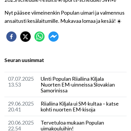
Nyt pääsee viimeinenkin Populan uimari ja valmennus
ansaitusti kesälaitumille. Mukavaa lomaa ja kesää! ☀️
Seuran uusimmat
07.07.2025
Uinti Populan Riialiina Kiljala
13.53
Nuorten EM-uinneissa Slovakian
Samorinissa
29.06.2025
Riialiina Kiljala ui SM-kultaa – katse
20.41
kohti nuorten EM-kisoja
20.06.2025
Tervetuloa mukaan Populan
22.54
uimakouluihin!