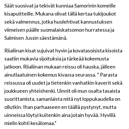
Säät suosivat ja tekivät kunniaa Samorinin komeille
kisapuitteille. Mukana olivat tällä kertaa tukijoukot
sekä valmennus, jotka huolehtivat kannustuksen
viimeisen päälle suomalaiskatsomon hurratessa ja
Salmisen Jussin säestämänä.
Riialiinan kisat sujuivat hyvin ja kovatasoisista kisoista
saatiin mukavia sijoituksia ja tärkeää kokemusta
jatkoon. Riialiinan mukaan reissu oli hauska, jälleen
ainutlaatuinen kokemus kivassa seurassa. “ Parasta
reissussa oli uudet ja tietenkin vanhatkin kaverit sekä
joukkueen yhteishenki. Uinnit oli mun osalta tasaista
suorittamista, samanlaista mitä nyt loppukaudella on
ollutkin. Ihan parhaaseen en täällä pystynyt, mutta
uinneissa löytyi kuitenkin aina jotain hyvää. Hyvillä
mielin kohti kesälomaa.”