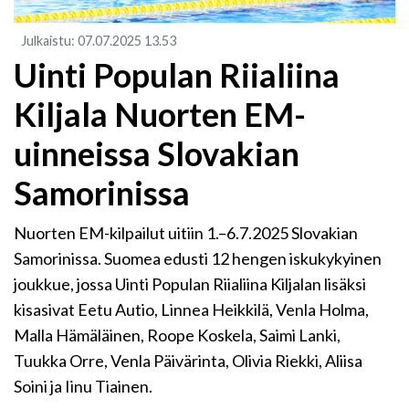
Julkaistu
:
07.07.2025
13.53
Uinti Populan Riialiina
Kiljala Nuorten EM-
uinneissa Slovakian
Samorinissa
Nuorten EM-kilpailut uitiin 1.–6.7.2025 Slovakian
Samorinissa. Suomea edusti 12 hengen iskukykyinen
joukkue, jossa Uinti Populan Riialiina Kiljalan lisäksi
kisasivat Eetu Autio, Linnea Heikkilä, Venla Holma,
Malla Hämäläinen, Roope Koskela, Saimi Lanki,
Tuukka Orre, Venla Päivärinta, Olivia Riekki, Aliisa
Soini ja Iinu Tiainen.