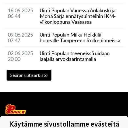
16.06.2025
Uinti Populan Vanessa Aulakoski ja
06.44
Mona Sarja ennätysuinteihin IKM-
viikonloppuna Vaasassa
09.06.2025
Uinti Populan Milka Heikkilä
07.47
hopealle Tampereen Rollo-uinneissa
02.06.2025
Uinti Populan treeneissä uidaan
20.00
laajalla arvokisarintamalla
Seuran uutisarkisto
Käytämme sivustollamme evästeitä